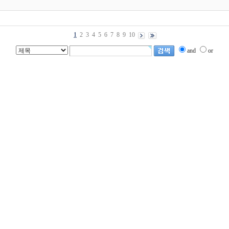
1
2
3
4
5
6
7
8
9
10
and
or