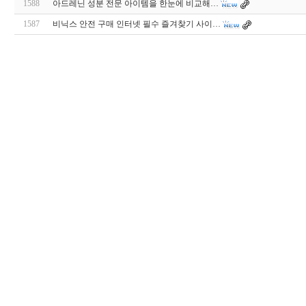
1588
아드레닌 성분 전문 아이템을 한눈에 비교해…
1587
비닉스 안전 구매 인터넷 필수 즐겨찾기 사이…
woao50
미
프
진
코
리
아
Mifegymiso
신
규
노
제
휴
사
이
트
비
아
센
터