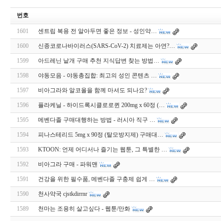
번호
1601
센트립 복용 전 알아두면 좋은 정보 - 성인약…
1600
신종코로나바이러스(SARS-CoV-2) 치료제는 아연?…
1599
아드레닌 낱개 구매 추천 지식답변 찾는 방법…
1598
야동모음 - 야동총집합: 최고의 성인 콘텐츠 …
1597
비아그라와 알코올을 함께 마셔도 되나요?
1596
플라케닐 - 하이드록시클로로퀸 200mg x 60정 (…
1595
메벤다졸 구매대행하는 방법 - 러시아 직구 …
1594
피나스테리드 5mg x 90정 (탈모방지제) 구매대…
1593
KTOON: 언제 어디서나 즐기는 웹툰, 그 특별한 …
1592
비아그라 구매 - 파워맨
1591
건강을 위한 필수품, 메벤다졸 구충제 쉽게 …
1590
천사약국 cjstkdirrnr
1589
천마는 조용히 살고싶다 - 웹툰/만화