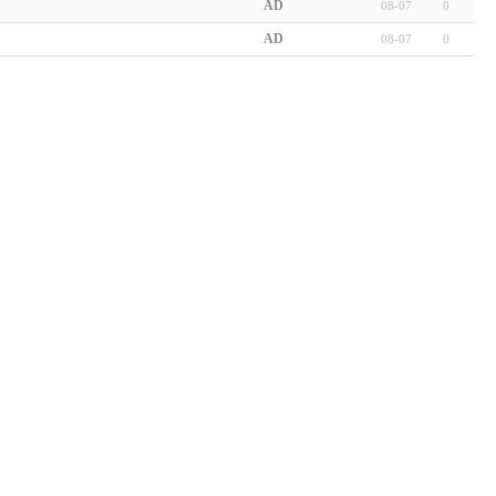
AD
08-07
0
AD
08-07
0