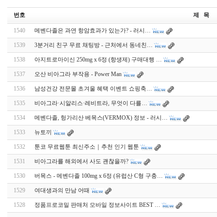
번호
제 목
1540
메벤다졸은 과연 항암효과가 있는가? - 러시…
1539
3분거리 친구 무료 채팅방 - 근처에서 동네친…
1538
아지트로마이신 250mg x 6정 (항생제) 구매대행 …
1537
오산 비아그라 부작용 - Power Man
1536
남성건강 전문몰 초겨울 혜택 이벤트 쇼핑축…
1535
비아그라·시알리스·레비트라, 무엇이 다를…
1534
메벤다졸, 헝가리산 베목스(VERMOX) 정보 - 러시…
1533
뉴토끼
1532
툰코 무료웹툰 최신주소｜추천 인기 웹툰
1531
비아그라를 해외에서 사도 괜찮을까?
1530
버목스 - 메벤다졸 100mg x 6정 (유럽산 C형 구충…
1529
여대생과의 만남 어때
1528
정품프로코밀 판매처 모바일 정보사이트 BEST …