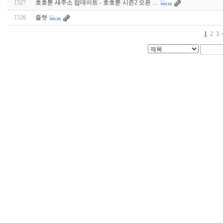
1527
호호툰 새주소 업데이트 - 호호툰 시즌2 오픈 …
1526
즐챗
1
2
3
woao50
미
프
진
코
리
아
Mifegymiso
신
규
노
제
휴
사
이
트
비
아
센
터